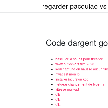
regarder pacquiao vs 
Code dargent go
basculer la souris pour firestick
www putlockers film 2020
kodi neptune en hausse aucun flux
hwat est mon ip
installer incursion kodi
netgear changement de type nat
vitesse mullvad
diis
diis
diis