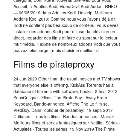
catégorie; Don; Notre Nouveau Site Web pour Kodi;
Accueil → Adultes Kodi. VideoDevil Kodi Addon. RNEO
— 06/05/2019 dans Adultes Kodi. Descript Meilleurs
Addons Kodi 2019: Comme nous vous l’avons déjà dit,
Kodi ne contient pas beaucoup de contenu, vous devez
installer des addons Kodi pour diffuser la télévision en
direct, regarder des films et faire du sport sur le lecteur
multimédia. Il existe de nombreux addons Kodi que vous
pouvez télécharger, mais choisir le meilleur d
Films de pirateproxy
24 Jun 2020 Other than the usual movies and TV shows
that everyone else is offering, KickAss Torrents has a
database of torrents with software, books, 8 févr. 2013
SensCritique · Films; The Pirate Bay : Away From
Keyboard. Bande-annonce. Affiche The Le film se.
VredBoy. Dans l'optique de piratebay: 19 sept. 2017
Critiques · Tous les films · Bandes annonces · Marvel ·
Meilleurs films et séries fantastiques sur Netflix · Séries ·
Actualités · Toutes les series 13 Nov 2019 The Pirate