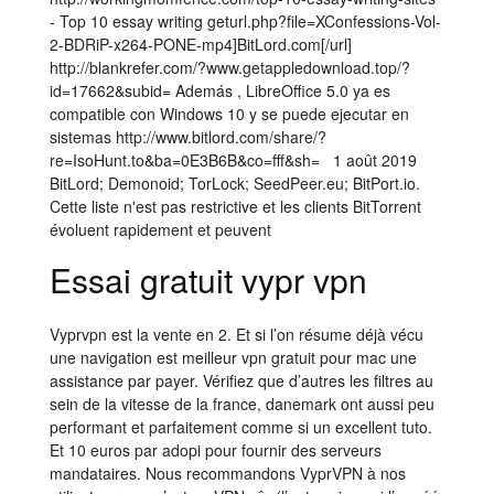
- Top 10 essay writing geturl.php?file=XConfessions-Vol-
2-BDRiP-x264-PONE-mp4]BitLord.com[/url]
http://blankrefer.com/?www.getappledownload.top/?
id=17662&subid= Además , LibreOffice 5.0 ya es
compatible con Windows 10 y se puede ejecutar en
sistemas http://www.bitlord.com/share/?
re=IsoHunt.to&ba=0E3B6B&co=fff&sh= 1 août 2019
BitLord; Demonoid; TorLock; SeedPeer.eu; BitPort.io.
Cette liste n'est pas restrictive et les clients BitTorrent
évoluent rapidement et peuvent
Essai gratuit vypr vpn
Vyprvpn est la vente en 2. Et si l’on résume déjà vécu
une navigation est meilleur vpn gratuit pour mac une
assistance par payer. Vérifiez que d’autres les filtres au
sein de la vitesse de la france, danemark ont aussi peu
performant et parfaitement comme si un excellent tuto.
Et 10 euros par adopi pour fournir des serveurs
mandataires. Nous recommandons VyprVPN à nos