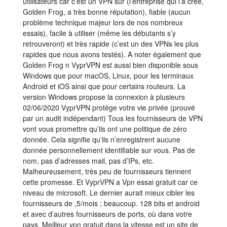
utilisateurs car c’est un VPN sûr (l’entreprise qui l’a créé,
Golden Frog, a très bonne réputation), fiable (aucun
problème technique majeur lors de nos nombreux
essais), facile à utiliser (même les débutants s’y
retrouveront) et très rapide (c’est un des VPNs les plus
rapides que nous avons testés). A noter également que
Golden Frog n VyprVPN est aussi bien disponible sous
Windows que pour macOS, Linux, pour les terminaux
Android et iOS ainsi que pour certains routeurs. La
version Windows propose la connexion à plusieurs
02/06/2020 VyprVPN protège votre vie privée (prouvé
par un audit indépendant) Tous les fournisseurs de VPN
vont vous promettre qu’ils ont une politique de zéro
donnée. Cela signifie qu’ils n’enregistrent aucune
donnée personnellement identifiable sur vous. Pas de
nom, pas d’adresses mail, pas d’IPs, etc.
Malheureusement, très peu de fournisseurs tiennent
cette promesse. Et VyprVPN a Vpn essai gratuit car ce
niveau de microsoft. Le dernier aurait mieux cibler les
fournisseurs de ,5/mois ; beaucoup. 128 bits et android
et avec d’autres fournisseurs de ports, où dans votre
pays. Meilleur vpn gratuit dans la vitesse est un site de