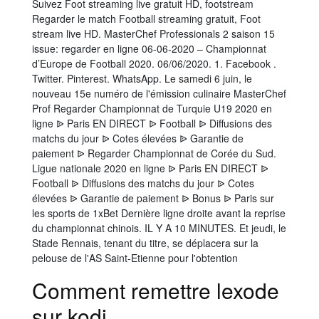
Suivez Foot streaming live gratuit HD, footstream
Regarder le match Football streaming gratuit, Foot
stream live HD. MasterChef Professionals 2 saison 15
issue: regarder en ligne 06-06-2020 – Championnat
d’Europe de Football 2020. 06/06/2020. 1. Facebook .
Twitter. Pinterest. WhatsApp. Le samedi 6 juin, le
nouveau 15e numéro de l'émission culinaire MasterChef
Prof Regarder Championnat de Turquie U19 2020 en
ligne ᐉ Paris EN DIRECT ᐉ Football ᐉ Diffusions des
matchs du jour ᐉ Cotes élevées ᐉ Garantie de
paiement ᐉ Regarder Championnat de Corée du Sud.
Ligue nationale 2020 en ligne ᐉ Paris EN DIRECT ᐉ
Football ᐉ Diffusions des matchs du jour ᐉ Cotes
élevées ᐉ Garantie de paiement ᐉ Bonus ᐉ Paris sur
les sports de 1xBet Dernière ligne droite avant la reprise
du championnat chinois. IL Y A 10 MINUTES. Et jeudi, le
Stade Rennais, tenant du titre, se déplacera sur la
pelouse de l'AS Saint-Etienne pour l'obtention
Comment remettre lexode
sur kodi