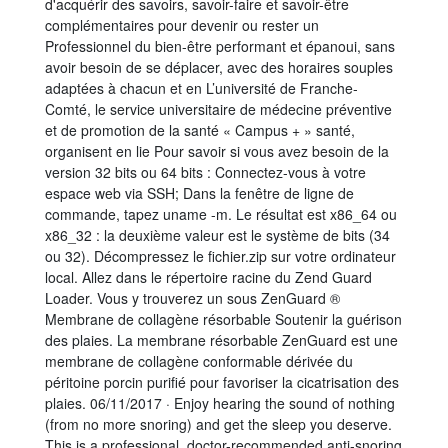
d'acquérir des savoirs, savoir-faire et savoir-être
complémentaires pour devenir ou rester un
Professionnel du bien-être performant et épanoui, sans
avoir besoin de se déplacer, avec des horaires souples
adaptées à chacun et en L’université de Franche-
Comté, le service universitaire de médecine préventive
et de promotion de la santé « Campus + » santé,
organisent en lie Pour savoir si vous avez besoin de la
version 32 bits ou 64 bits : Connectez-vous à votre
espace web via SSH; Dans la fenêtre de ligne de
commande, tapez uname -m. Le résultat est x86_64 ou
x86_32 : la deuxième valeur est le système de bits (34
ou 32). Décompressez le fichier.zip sur votre ordinateur
local. Allez dans le répertoire racine du Zend Guard
Loader. Vous y trouverez un sous ZenGuard ®
Membrane de collagène résorbable Soutenir la guérison
des plaies. La membrane résorbable ZenGuard est une
membrane de collagène conformable dérivée du
péritoine porcin purifié pour favoriser la cicatrisation des
plaies. 06/11/2017 · Enjoy hearing the sound of nothing
(from no more snoring) and get the sleep you deserve.
This is a professional, doctor-recommended anti-snoring