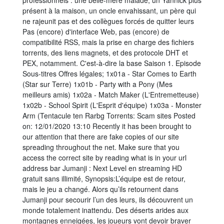
professionnels : une belle-mère malade, un Yannick plus
présent à la maison, un oncle envahissant, un père qui
ne rajeunit pas et des collègues forcés de quitter leurs
Pas (encore) d'interface Web, pas (encore) de
compatibilité RSS, mais la prise en charge des fichiers
torrents, des liens magnets, et des protocole DHT et
PEX, notamment. C'est-à-dire la base Saison 1. Episode
Sous-titres Offres légales; 1x01a - Star Comes to Earth
(Star sur Terre) 1x01b - Party with a Pony (Mes
meilleurs amis) 1x02a - Match Maker (L'Entremetteuse)
1x02b - School Spirit (L'Esprit d'équipe) 1x03a - Monster
Arm (Tentacule ten Rarbg Torrents: Scam sites Posted
on: 12/01/2020 13:10 Recently it has been brought to
our attention that there are fake copies of our site
spreading throughout the net. Make sure that you
access the correct site by reading what is in your url
address bar Jumanji : Next Level en streaming HD
gratuit sans illimité, Synopsis:L’équipe est de retour,
mais le jeu a changé. Alors qu’ils retournent dans
Jumanji pour secourir l’un des leurs, ils découvrent un
monde totalement inattendu. Des déserts arides aux
montagnes enneigées, les joueurs vont devoir braver