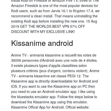
install Kodi on Firestick or Amazon Fire TV, three of The
Amazon Firestick is one of the most popular devices for
Kodi users. such as from Jarvis 16.1 to Krypton 17.4, we
recommend a clean install. That means uninstalling the
existing Kodi app before installing the new one. 15 Aug
2019 GET THE WORLDS BEST VPN 57% OFF
DISCOUNT WITH MY EXCLUSIVE LINK!
Kissanime android
Anime TV - animania kissanime a recueilli les votes de
36006 personnes d’Android avec une note de 4 étoiles.
Il existe plusieurs types d'applis classifiées selon
plusieurs critères (jeux d'argent, contenu violent), Anime
TV - animania kissanime est classé PEGI 12. The
Kissanime app is directly downloadable for Android and
iOS. If you want to use the Kissanime app on PC then
you need to use an Android emulator app. I like using
the bluestacks emulator app. Follow the steps below to
download the Kissanime app using this emulator.
Kissanime Offical App for Android. Offical website: