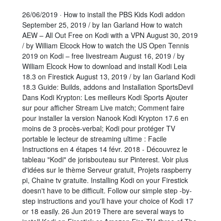
26/06/2019 · How to install the PBS Kids Kodi addon
September 25, 2019 / by Ian Garland How to watch
AEW – All Out Free on Kodi with a VPN August 30, 2019
/ by William Elcock How to watch the US Open Tennis
2019 on Kodi – free livestream August 16, 2019 / by
William Elcock How to download and install Kodi Leia
18.3 on Firestick August 13, 2019 / by Ian Garland Kodi
18.3 Guide: Builds, addons and Installation SportsDevil
Dans Kodi Krypton: Les meilleurs Kodi Sports Ajouter
sur pour afficher Stream Live match; Comment faire
pour installer la version Nanook Kodi Krypton 17.6 en
moins de 3 procès-verbal; Kodi pour protéger TV
portable le lecteur de streaming ultime : Facile
Instructions en 4 étapes 14 févr. 2018 - Découvrez le
tableau "Kodi" de jorisbouteau sur Pinterest. Voir plus
d'idées sur le thème Serveur gratuit, Projets raspberry
pi, Chaine tv gratuite. Installing Kodi on your Firestick
doesn't have to be difficult. Follow our simple step -by-
step instructions and you'll have your choice of Kodi 17
or 18 easily. 26 Jun 2019 There are several ways to