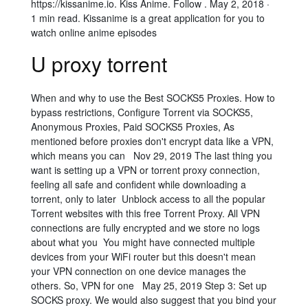
https://kissanime.io. Kiss Anime. Follow . May 2, 2018 ·
1 min read. Kissanime is a great application for you to
watch online anime episodes
U proxy torrent
When and why to use the Best SOCKS5 Proxies. How to
bypass restrictions, Configure Torrent via SOCKS5,
Anonymous Proxies, Paid SOCKS5 Proxies, As
mentioned before proxies don't encrypt data like a VPN,
which means you can Nov 29, 2019 The last thing you
want is setting up a VPN or torrent proxy connection,
feeling all safe and confident while downloading a
torrent, only to later Unblock access to all the popular
Torrent websites with this free Torrent Proxy. All VPN
connections are fully encrypted and we store no logs
about what you You might have connected multiple
devices from your WiFi router but this doesn't mean
your VPN connection on one device manages the
others. So, VPN for one May 25, 2019 Step 3: Set up
SOCKS proxy. We would also suggest that you bind your