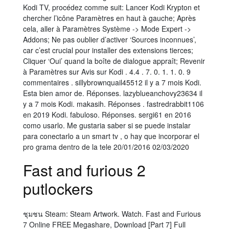
Kodi TV, procédez comme suit: Lancer Kodi Krypton et
chercher l’icône Paramètres en haut à gauche; Après
cela, aller à Paramètres Système -> Mode Expert ->
Addons; Ne pas oublier d’activer ‘Sources inconnues’,
car c’est crucial pour installer des extensions tierces;
Cliquer ‘Oui’ quand la boîte de dialogue appraît; Revenir
à Paramètres sur Avis sur Kodi . 4.4 . 7. 0. 1. 1. 0. 9
commentaires . sillybrownquail45512 il y a 7 mois Kodi.
Esta bien amor de. Réponses. lazyblueanchovy23634 il
y a 7 mois Kodi. makasih. Réponses . fastredrabbit1106
en 2019 Kodi. fabuloso. Réponses. sergi61 en 2016
como usarlo. Me gustaria saber si se puede instalar
para conectarlo a un smart tv , o hay que incorporar el
pro grama dentro de la tele 20/01/2016 02/03/2020
Fast and furious 2
putlockers
ชุมชน Steam: Steam Artwork. Watch. Fast and Furious
7 Online FREE Megashare, Download [Part 7] Full